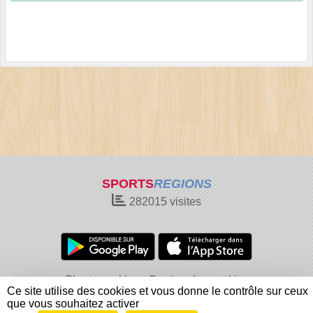
SPORTS
REGIONS
282015
visites
Charte cookies
Gestion des cookies
Ce site utilise des cookies et vous donne le contrôle sur ceux
Informations légales
Signaler un contenu inapproprié
que vous souhaitez activer