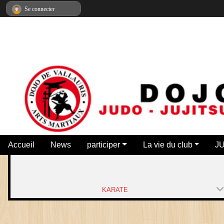
Panneau de gestion des cookies
Se connecter
Accueil
News
participer
La vie du club
J
KARATE